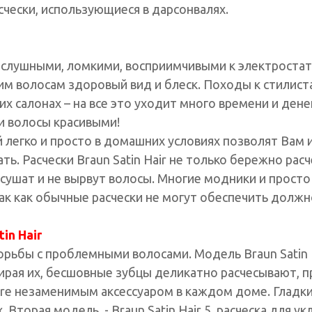
асчески, использующиеся в дарсонвалях.
слушными, ломкими, восприимчивыми к электростат
м волосам здоровый вид и блеск. Походы к стилиста
 салонах – на все это уходит много времени и дене
и волосы красивыми!
легко и просто в домашних условиях позволят Вам и
ть. Расчески Braun Satin Hair не только бережно расч
есушат и не вырвут волосы. Многие модники и прост
ак как обычные расчески не могут обеспечить долж
in Hair
борьбы с проблемными волосами. Модель Braun Satin 
дирая их, бесшовные зубцы деликатно расчесывают, 
care незаменимым аксессуаром в каждом доме. Гладки
 Вторая модель - Braun Satin Hair 5, расческа для 