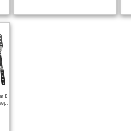
а 8
мер,