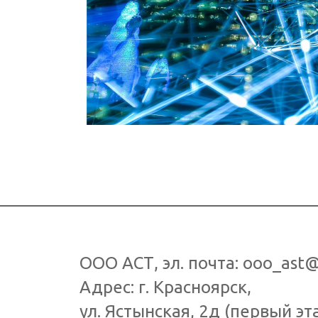
ООО АСТ
, эл. почта:
ooo_ast@
Адрес: г.
Красноярск
,
ул. Ястынская, 2д
(первый эт