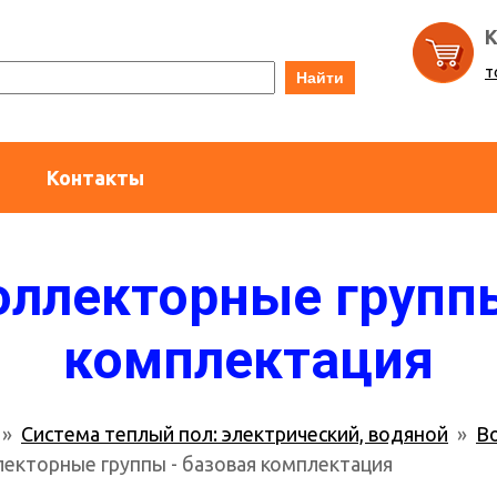
К
т
Найти
Контакты
оллекторные группы
комплектация
»
Система теплый пол: электрический, водяной
»
В
екторные группы - базовая комплектация