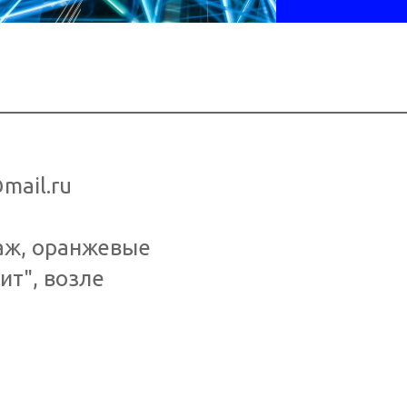
Наш телефо
mail.ru
аж, оранжевые
ит", возле