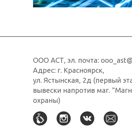
ООО АСТ
, эл. почта:
ooo_ast@
Адрес: г.
Красноярск
,
ул. Ястынская, 2д
(первый эт
вывески напротив маг. "Магн
охраны)