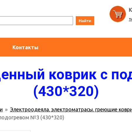
К
т
Найти
Контакты
енный коврик с по
(430*320)
и
»
Электроодеяла, электроматрасы, греющие коври
подогревом №3 (430*320)