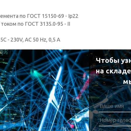
емента по ГОСТ 15150-69 - Ip22
оком по ГОСТ 3135.0-95 - II
 - 230V, AC 50 Hz, 0,5 A
Чтобы уз
на склад
м