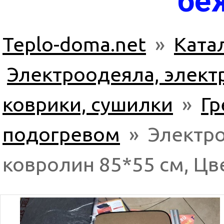
бе
Teplo-doma.net
»
Ката
Электроодеяла, элек
коврики, сушилки
»
Гр
подогревом
» Электро
ковролин 85*55 см, Цв