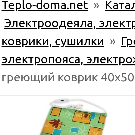
Teplo-doma.net
»
Ката
Электроодеяла, элек
коврики, сушилки
»
Гр
электропояса, электр
греющий коврик 40х50